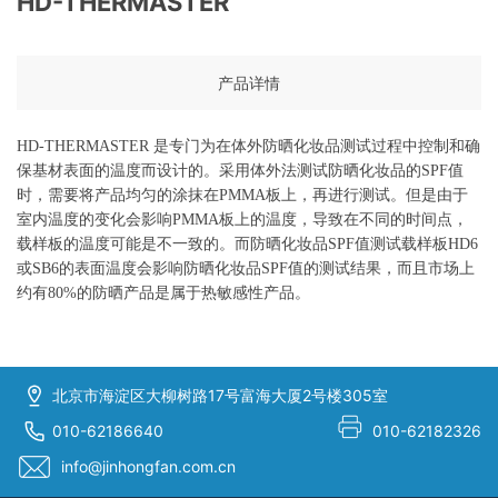
HD-THERMASTER
产品详情
HD-THERMASTER
是专门为在体外防晒化妆品测试过程中控制和确
保基材表面的温度而设计的。采用体外法测试防晒化妆品的
SPF
值
时，需要将产品均匀的涂抹在
PMMA
板上，再进行测试。但是由于
室内温度的变化会影响
PMMA
板上的温度，导致在不同的时间点，
载样板的温度可能是不一致的。而防晒化妆品
SPF
值测试载样板
HD6
或
SB6
的表面温度会影响防晒化妆品
SPF
值的测试结果，而且市场上
约有
80%
的防晒产品是属于热敏感性产品。
北京市海淀区大柳树路17号富海大厦2号楼305室
010-62186640
010-62182326
info@jinhongfan.com.cn