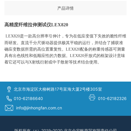
产品详情
高精度纤维拉伸测试仪
LEX820
LEX820
是一款高分辨率引伸计，专为在低应变值下失效的脆性纤维
而研发。直流千分尺驱动器提供极其平稳的运行，并结合了捕获准
确应变数据所需的高位置重复性。
LEX820
配备的称重传感器可测量
具有出色线性和低顺应性的力数据。
LEX820
开放式的框架设计意味
着它还可以与
X
射线衍射或中子散射等技术结合使用。
北京市海淀区大柳树路17号富海大厦2号楼305室
010-62186640
010-62182326
info@jinhongfan.com.cn
版权所有（c）2019-2020 北京金宏帆商贸有限责任公司