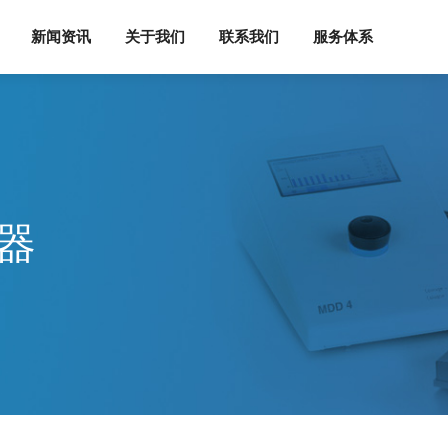
新闻资讯
关于我们
联系我们
服务体系
器